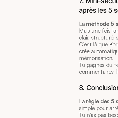
7. Mini-sect
après les 5 
La 
méthode 5 
Mais une fois la
clair, structuré, 
C’est là que 
Kor
crée automatique
mémorisation.
Tu gagnes du tem
commentaires fu
8. Conclusio
La 
règle des 5
simple pour arrê
Tu n’as pas beso