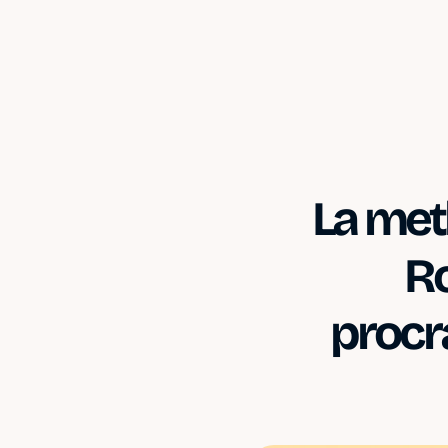
La met
Ro
procr