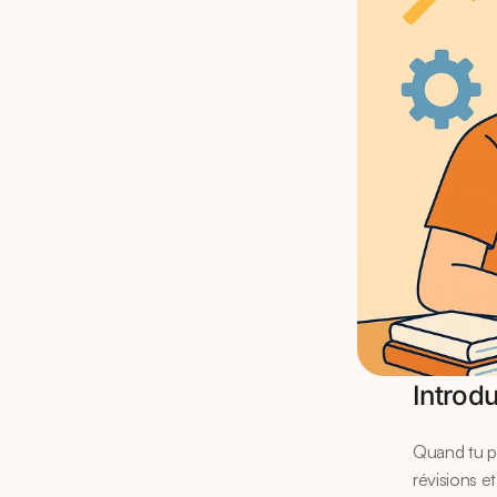
Introd
Quand tu pe
révisions et