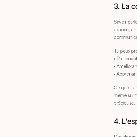
3. La c
Savoir parl
exposé, un 
communicat
Tu peux pro
• Pratiquan
• Amélioran
• Apprenant
Ce que tu c
même sur t
précieuse.
4. L’es
Développer 