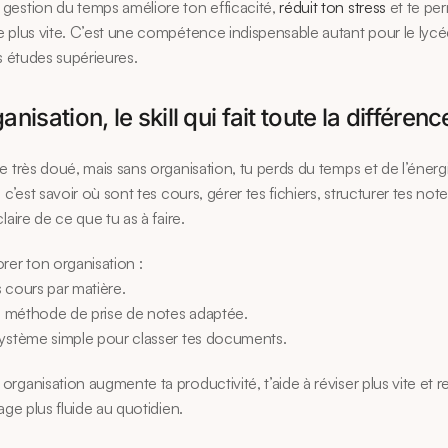
estion du temps améliore ton efficacité, 
réduit ton stress
 et te per
 plus vite. C’est une compétence indispensable autant pour le lycé
es études supérieures.
anisation, le skill qui fait toute la différenc
e très doué, mais sans organisation, tu perds du temps et de l’énergi
 c’est savoir où sont tes cours, gérer tes fichiers, structurer tes note
laire de ce que tu as à faire.
rer ton organisation :
 cours par matière.
ne méthode de prise de notes adaptée.
système simple pour classer tes documents.
rganisation augmente ta productivité, t’aide à réviser plus vite et r
age plus fluide au quotidien.