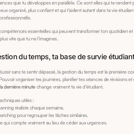
nces que tu développes en parallèle. Ce sont elles qui te rendent p
ieux organisé, plus confiant et qui t’aident autant dans ta vie étudian
 professionnelle.
 compétences essentielles qui peuvent transformer ton quotidien et t’
plus vite que tu ne l’imagines.
estion du temps, ta base de survie étudian
réussir sans te sentir dépassé, la gestion du temps est la première 
 Pouvoir organiser tes journées, planifier tes séances de révisions et 
 la dernière minute
 change vraiment ta vie d’étudiant.
chniques utiles :
planning réaliste chaque semaine.
e batching pour regrouper les tâches similaires.
 ce qui compte vraiment au lieu de céder aux urgences.