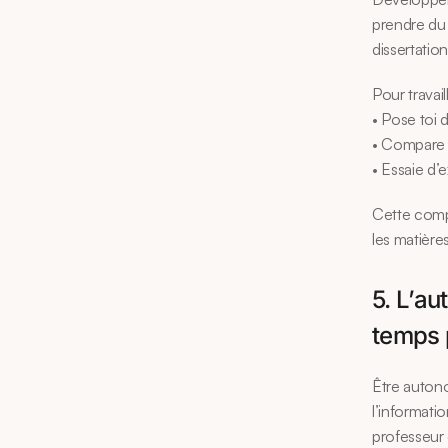
prendre du r
dissertatio
Pour travail
• Pose toi 
• Compare 
• Essaie d’
Cette compé
les matières
5. L’au
temps p
Être autono
l’informati
professeur