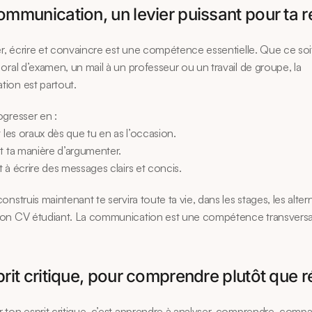
ommunication, un levier puissant pour ta r
er, écrire et convaincre est une compétence essentielle. Que ce soi
oral d’examen, un mail à un professeur ou un travail de groupe, la 
ion est partout.
gresser en :
t les oraux dès que tu en as l’occasion.
t ta manière d’argumenter.
 à écrire des messages clairs et concis.
onstruis maintenant te servira toute ta vie, dans les stages, les alter
on CV étudiant. La communication est une compétence transversal
prit critique, pour comprendre plutôt que r
ton esprit critique, c’est apprendre à analyser, comprendre, compar