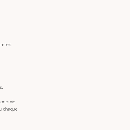
xamens.
s.
utonomie.
eu chaque 