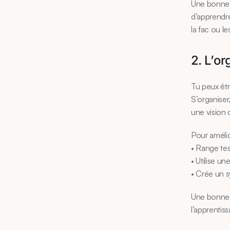
Une bonne g
d’apprendre
la fac ou l
2. L’org
Tu peux êtr
S’organiser,
une vision c
Pour amélio
• Range tes
• Utilise u
• Crée un 
Une bonne o
l’apprentiss