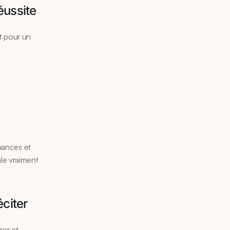
éussite
t pour un 
nances et 
e vraiment 
éciter
er et 