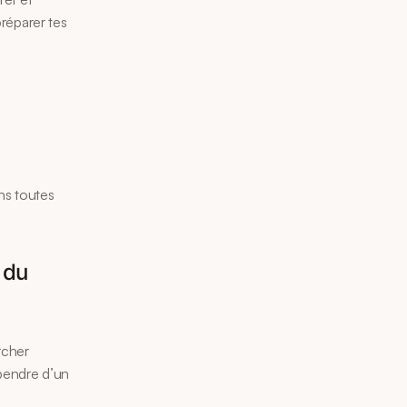
réparer tes 
s toutes 
du 
cher 
pendre d’un 