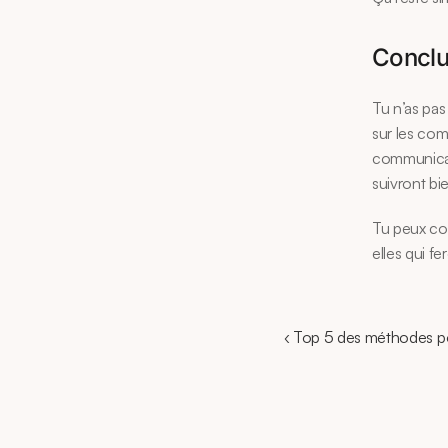
Conclu
Tu n’as pas
sur les com
communicatio
suivront bi
Tu peux com
elles qui fe
‹ Top 5 des méthodes po