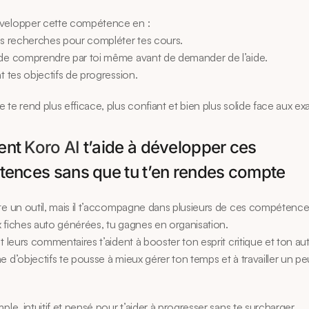
velopper cette compétence en :
es recherches pour compléter tes cours.
 de comprendre par toi même avant de demander de l’aide.
nt tes objectifs de progression.
 te rend plus efficace, plus confiant et bien plus solide face aux e
nt 
Koro AI
 t’aide à développer ces 
ences sans que tu t’en rendes compte
ste un outil, mais il t’accompagne dans plusieurs de ces compétence
 fiches auto générées, tu gagnes en organisation.
et leurs commentaires t’aident à booster ton esprit critique et ton a
e d’objectifs te pousse à mieux gérer ton temps et à travailler un p
ple, intuitif et pensé pour t’aider à progresser sans te surcharger.