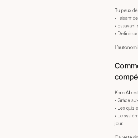
Tu peux dé
• Faisant d
• Essayant
• Définissa
L’autonomie
Comme
compét
Koro AI
 re
• Grâce aux
• Les quiz 
• Le systèm
jour.
Ça reste sim