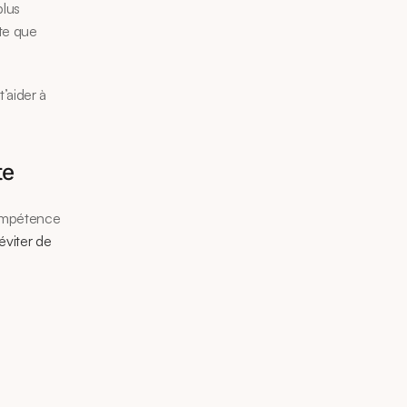
lus 
te que 
aider à 
te
compétence 
éviter de 