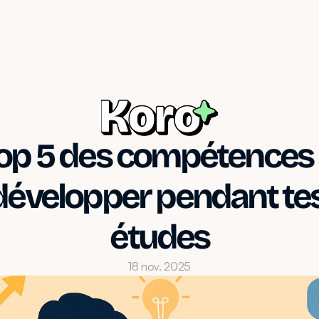
op 5 des compétences 
développer pendant tes
études
18 nov. 2025