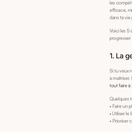
les compéte
efficace, m
dans ta vie
Voici les 5
progresser 
1. La g
Si tu veux 
à maîtriser.
tout faire à
Quelques te
• Faire un 
• Utiliser l
• Prioriser