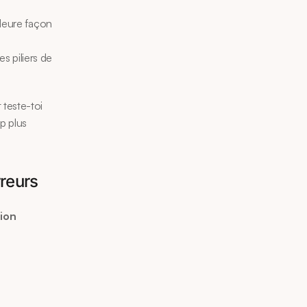
leure façon 
es piliers de 
teste-toi 
 plus 
rreurs
ion 