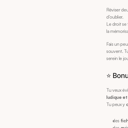
Réviser deu
d’oublier.
Le droit se 
la mémorisa
Fais un peu
souvent. Tu
serein le j
⭐ Bonus
Tu veux évi
ludique et 
Tu peux y 
des 
fic
des 
qui