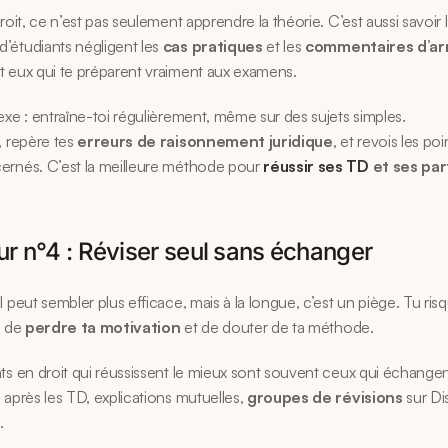
roit, ce n’est pas seulement apprendre la théorie. C’est aussi savoir l’
étudiants négligent les 
cas pratiques
 et les 
commentaires d’ar
 eux qui te préparent vraiment aux examens.
exe : entraîne-toi régulièrement, même sur des sujets simples.
, repère tes 
erreurs de raisonnement juridique
, et revois les poi
ernés. C’est la meilleure méthode pour 
réussir ses TD
 et ses par
ur n°4 : Réviser seul sans échanger
l peut sembler plus efficace, mais à la longue, c’est un piège. Tu risq
, de 
perdre ta motivation
 et de douter de ta méthode.
ts en droit qui réussissent le mieux sont souvent ceux qui échangent
 après les TD, explications mutuelles, 
groupes de révisions
 sur Di
…