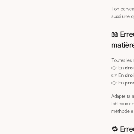
Ton cerveau
aussi une q
📖 Erre
matièr
Toutes les 
👉 En 
droi
👉 En 
droi
👉 En 
pro
Adapte ta 
m
tableaux co
méthode est
🔁 Erre