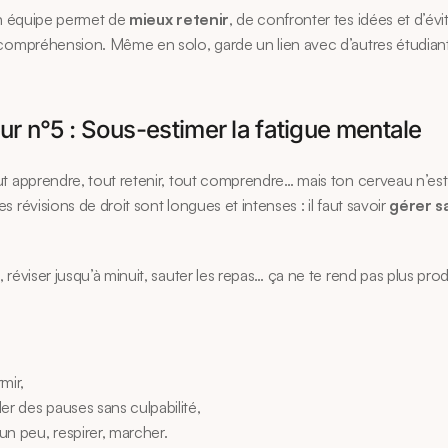
en équipe permet de 
mieux retenir
, de confronter tes idées et d’évite
compréhension. Même en solo, garde un lien avec d’autres étudiants 
rreur n°5 : Sous-estimer la fatigue mentale
t apprendre, tout retenir, tout comprendre… mais ton cerveau n’est
 révisions de droit sont longues et intenses : il faut savoir 
gérer sa
 réviser jusqu’à minuit, sauter les repas… ça ne te rend pas plus produ
mir,
er des pauses sans culpabilité,
n peu, respirer, marcher.