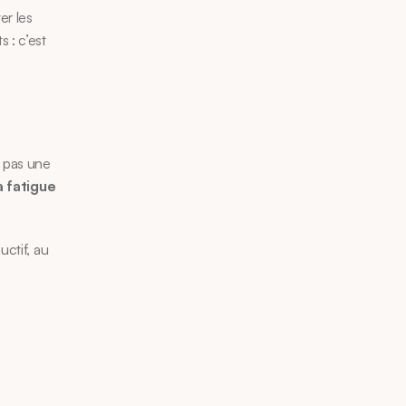
r les 
: c’est 
 pas une 
 fatigue 
ctif, au 