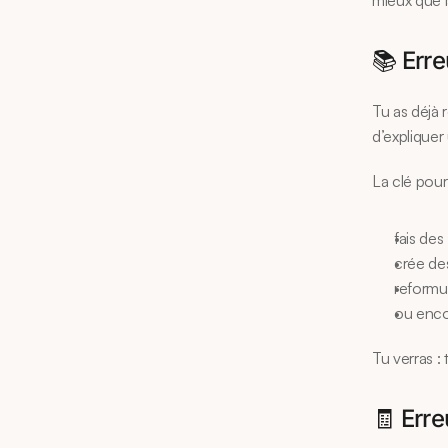
mieux que l
📚 Erre
Tu as déjà r
d’expliquer 
La clé pour
fais des 
crée de
reformul
ou encor
Tu verras :
🧾 Erre