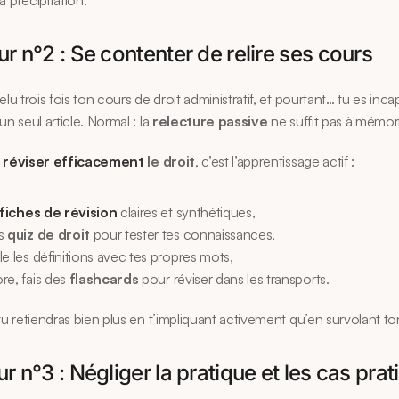
a précipitation.
ur n°2 : Se contenter de relire ses cours
elu trois fois ton cours de droit administratif, et pourtant… tu es inca
un seul article. Normal : la 
relecture passive
 ne suffit pas à mémori
 
réviser efficacement
 le droit
, c’est l’apprentissage actif :
fiches de révision
 claires et synthétiques,
s 
quiz de droit
 pour tester tes connaissances,
e les définitions avec tes propres mots,
e, fais des 
flashcards
 pour réviser dans les transports.
 tu retiendras bien plus en t’impliquant activement qu’en survolant t
ur n°3 : Négliger la pratique et les cas pra