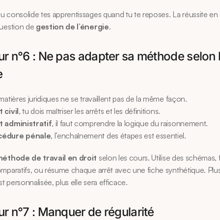
 consolide tes apprentissages quand tu te reposes. La réussite en dr
uestion de 
gestion de l’énergie
.
ur n°6 : Ne pas adapter sa méthode selon l
e
matières juridiques ne se travaillent pas de la même façon.
t civil
, tu dois maîtriser les arrêts et les définitions.
t administratif
, il faut comprendre la logique du raisonnement.
cédure pénale
, l’enchaînement des étapes est essentiel.
éthode de travail en droit
 selon les cours. Utilise des schémas, f
mparatifs, ou résume chaque arrêt avec une fiche synthétique. Plus 
 personnalisée, plus elle sera efficace.
ur n°7 : Manquer de régularité