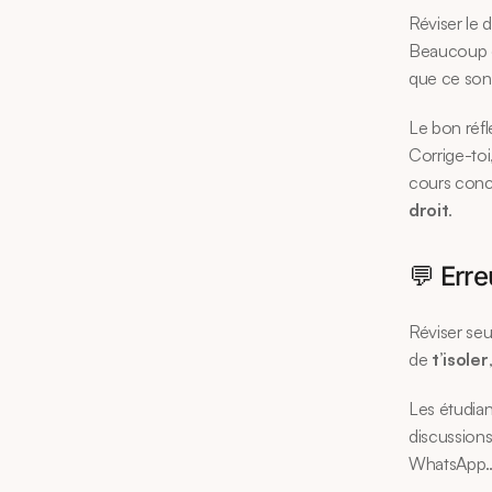
Réviser le d
Beaucoup d’
que ce sont
Le bon réfl
Corrige-toi
cours conc
droit
.
💬 Erre
Réviser seu
de 
t’isoler
Les étudian
discussions
WhatsApp