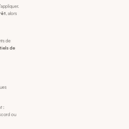
appliquer. 
rêt
, alors 
nts de 
tiels de 
ues 
 : 
scord ou 