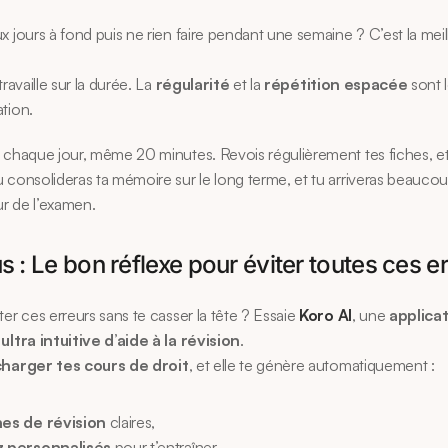
x jours à fond puis ne rien faire pendant une semaine ? C’est la meil
travaille sur la durée. La 
régularité
 et la 
répétition espacée
 sont l
tion.
 chaque jour, même 20 minutes. Revois régulièrement tes fiches, et 
 consolideras ta mémoire sur le long terme, et tu arriveras beaucoup
our de l’examen.
 : Le bon réflexe pour éviter toutes ces e
ter ces erreurs sans te casser la tête ? Essaie 
Koro AI
, une 
applicat
ultra intuitive d’aide à la révision
.
charger tes cours de droit
, et elle te génère automatiquement :
hes de révision
 claires,
z personnalisés
 pour t’entraîner,