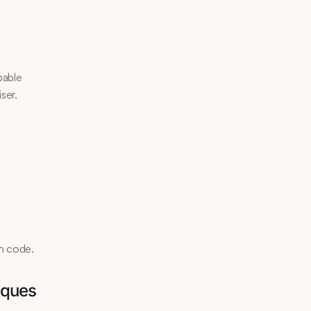
pable 
ser.
on code.
tiques