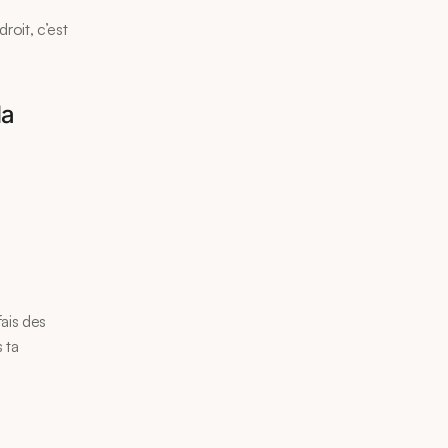
oit, c’est 
a 
ais des 
ta 