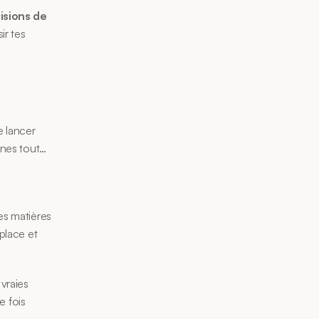
isions de 
r tes 
se lancer 
gnes tout… 
es matières 
place et 
vraies 
 fois 