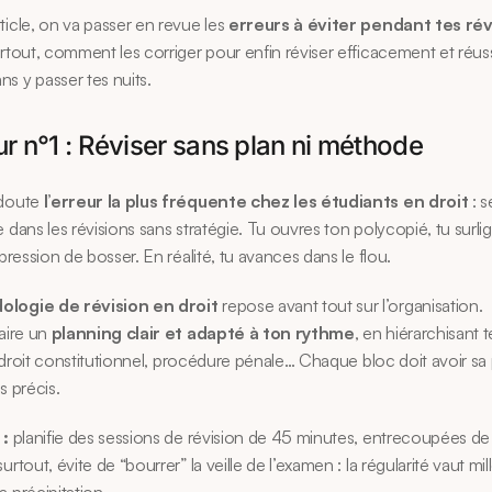
ticle, on va passer en revue les 
erreurs à éviter pendant tes rév
urtout, comment les corriger pour enfin réviser efficacement et réussi
s y passer tes nuits.
ur n°1 : Réviser sans plan ni méthode
doute 
l’erreur la plus fréquente chez les étudiants en droit
 : 
e dans les révisions sans stratégie. Tu ouvres ton polycopié, tu surli
mpression de bosser. En réalité, tu avances dans le flou.
logie de révision en droit
 repose avant tout sur l’organisation.
aire un 
planning clair et adapté à ton rythme
, en hiérarchisant t
l, droit constitutionnel, procédure pénale… Chaque bloc doit avoir sa 
s précis.
 :
 planifie des sessions de révision de 45 minutes, entrecoupées de 
urtout, évite de “bourrer” la veille de l’examen : la régularité vaut mille