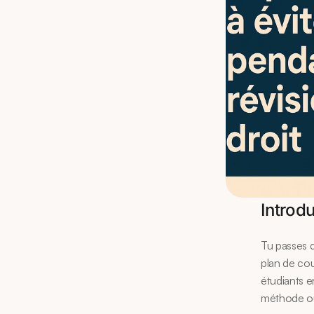
Introd
Tu passes d
plan de cour
étudiants e
méthode ou