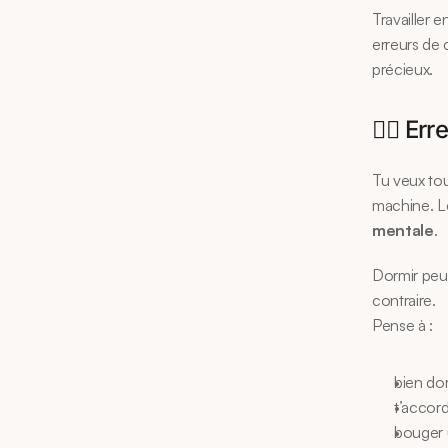
Travailler 
erreurs de 
précieux.
😵‍💫 E
Tu veux tou
machine. Les
mentale
.
Dormir peu,
contraire.
Pense à :
bien dor
t’accord
bouger u