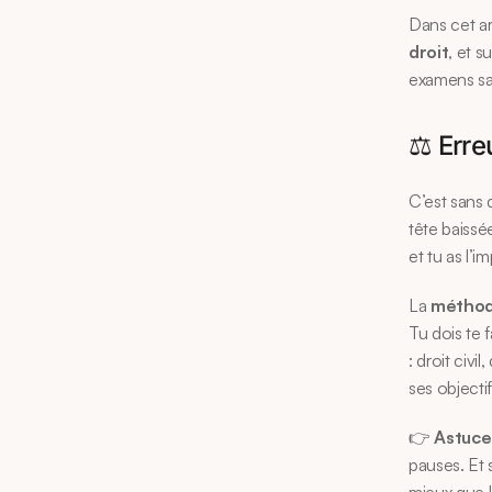
Dans cet ar
droit
, et s
examens san
⚖️ Erre
C’est sans 
tête baissé
et tu as l’i
La 
méthodo
Tu dois te f
: droit civi
ses objectif
👉 
Astuce
pauses. Et s