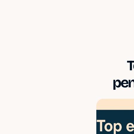
T
pen