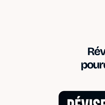
Rév
pourq