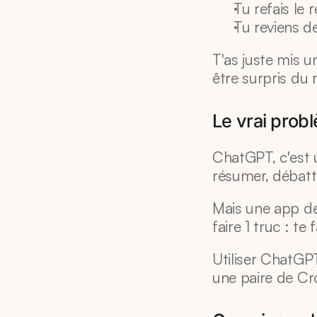
Tu refais le
Tu reviens d
T'as juste mis u
être surpris du r
Le vrai prob
ChatGPT, c'est un
résumer, débattr
Mais une app de 
faire 1 truc : te 
Utiliser ChatGPT
une paire de Cro