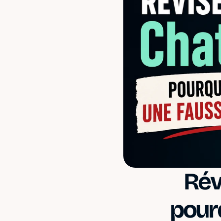
Rév
pourq