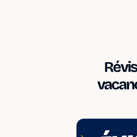
Révis
vacanc