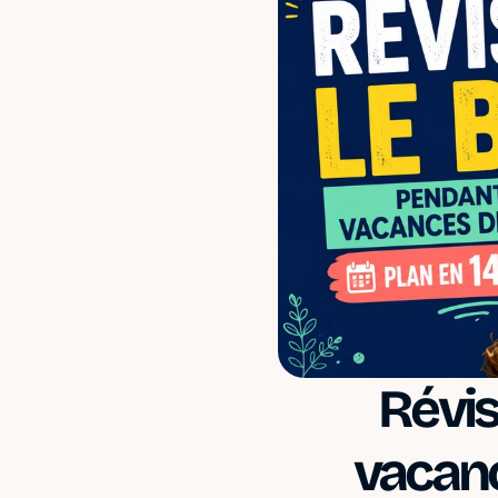
Révis
vacanc