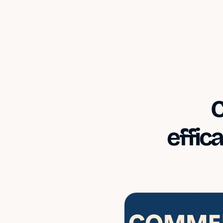
C
effic