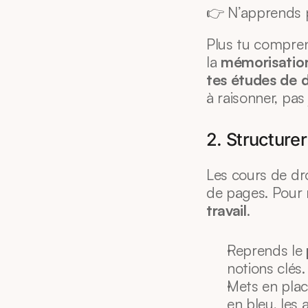
👉 N’apprends p
Plus tu compren
la 
mémorisatio
tes études de d
à raisonner, pas 
2. Structure
Les cours de dr
de pages. Pour 
travail
.
Reprends le 
notions clés.
Mets en plac
en bleu, les 