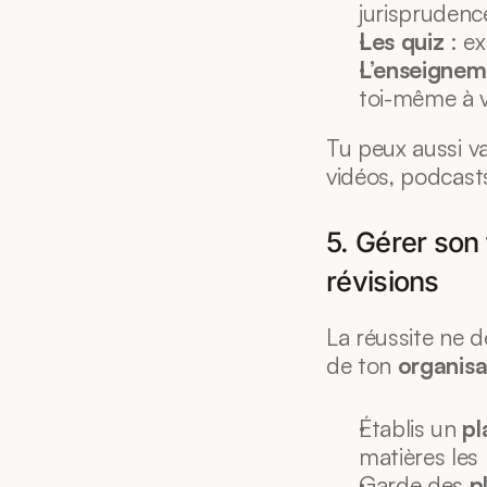
jurisprudenc
Les quiz
 : e
L’enseignem
toi-même à v
Tu peux aussi var
vidéos, podcasts
5. Gérer son
révisions
La réussite ne 
de ton 
organisa
Établis un 
pl
matières les 
Garde des 
p