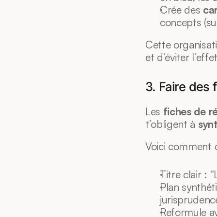
Crée des 
ca
concepts (sup
Cette organisat
et d’éviter l’eff
3. Faire des 
Les 
fiches de ré
t’obligent à 
synt
Voici comment cr
Titre clair : 
Plan synthét
jurisprudence
Reformule av