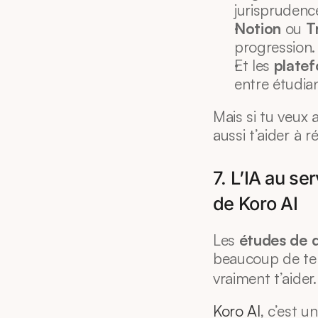
jurisprudenc
Notion
 ou 
T
progression.
Et les 
platef
entre étudian
Mais si tu veux al
aussi t’aider à r
7. L’IA au se
de Koro AI
Les 
études de d
beaucoup de tem
vraiment t’aider.
Koro AI
, c’est un