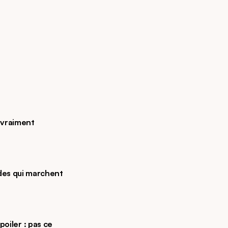
vraiment 
es qui marchent 
poiler : pas ce 