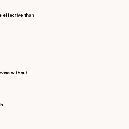
 effective than 
evise without 
th