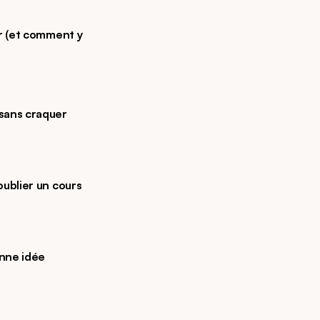
r (et comment y 
 sans craquer
oublier un cours
onne idée