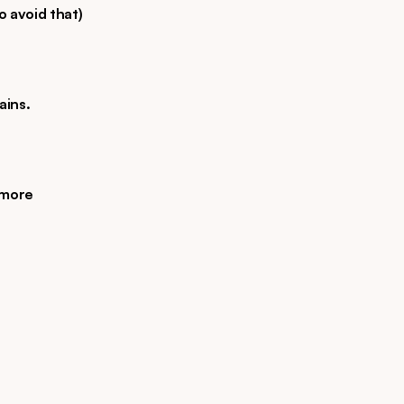
o avoid that)
ains.
 more