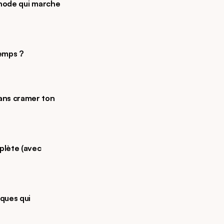
thode qui marche
temps ?
ans cramer ton 
plète (avec 
ues qui 