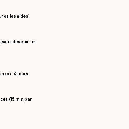
es les aides) 
sans devenir un 
an en 14 jours
es (15 min par 